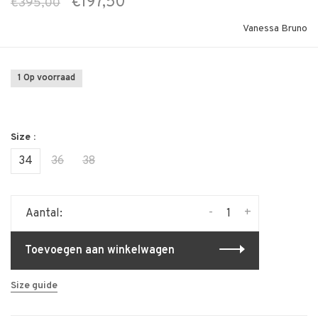
€197,50
€395,00
Vanessa Bruno
1 Op voorraad
Size :
34
36
38
-
+
Aantal:
Toevoegen aan winkelwagen
Size guide