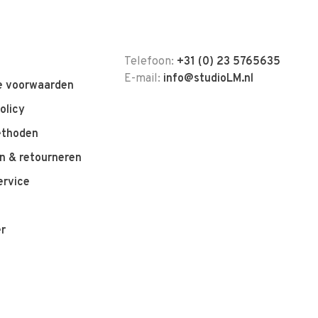
Telefoon:
+31 (0) 23 5765635
E-mail:
info@studioLM.nl
 voorwaarden
olicy
ethoden
n & retourneren
ervice
er