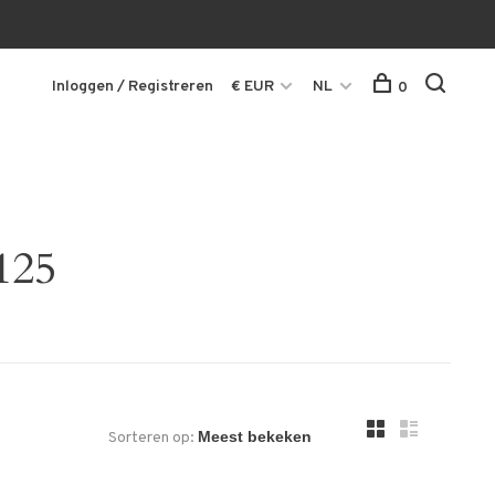
Inloggen / Registreren
€ EUR
NL
0
125
Sorteren op: