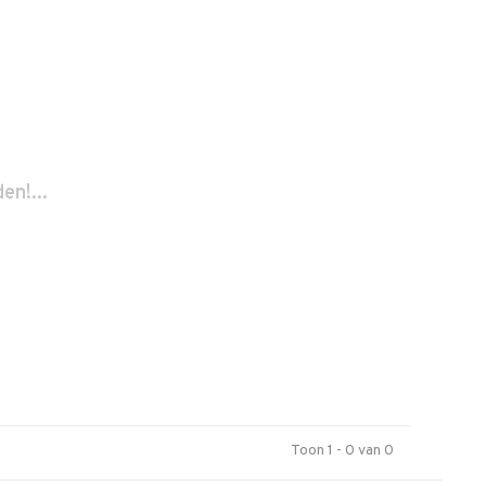
n!...
Toon 1 - 0 van 0