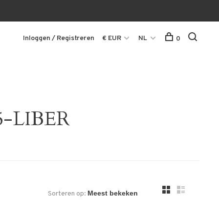
Inloggen / Registreren
€ EUR
NL
0
35-LIBER
Sorteren op: