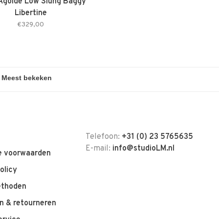
Agolde Low Slung Baggy
Libertine
€329,00
Telefoon:
+31 (0) 23 5765635
E-mail:
info@studioLM.nl
 voorwaarden
olicy
ethoden
n & retourneren