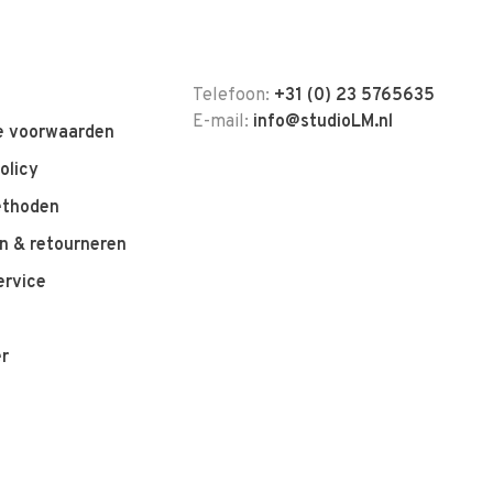
Telefoon:
+31 (0) 23 5765635
E-mail:
info@studioLM.nl
 voorwaarden
olicy
ethoden
n & retourneren
ervice
er