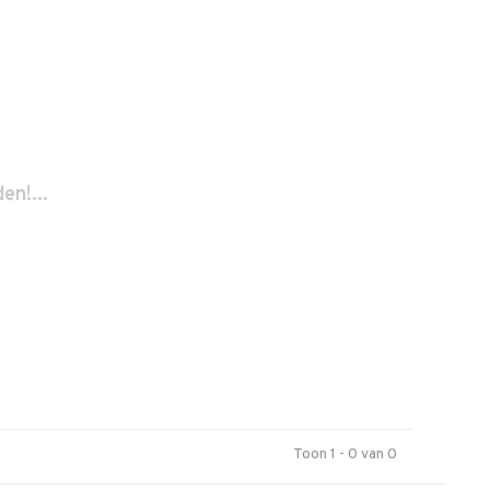
n!...
Toon 1 - 0 van 0