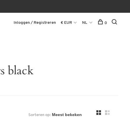
Inloggen / Registreren
€ EUR
NL
0
s black
Sorteren op: