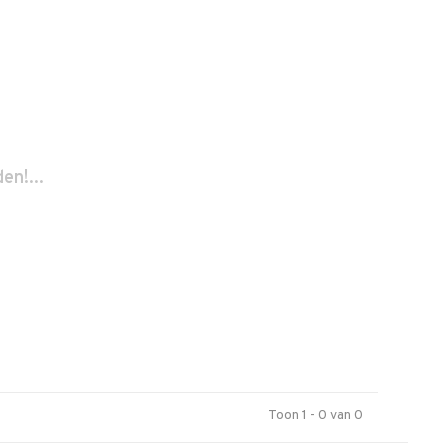
n!...
Toon 1 - 0 van 0