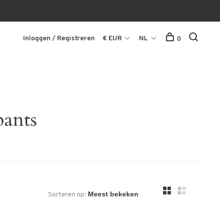
Inloggen / Registreren
€ EUR
NL
0
pants
Sorteren op: