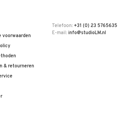
Telefoon:
+31 (0) 23 5765635
E-mail:
info@studioLM.nl
 voorwaarden
olicy
ethoden
n & retourneren
ervice
er