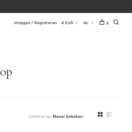
Inloggen / Registreren
€ EUR
NL
0
top
Sorteren op: