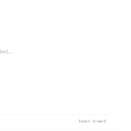
n!...
Toon 1 - 0 van 0