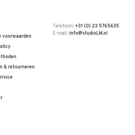
Telefoon:
+31 (0) 23 5765635
E-mail:
info@studioLM.nl
 voorwaarden
olicy
ethoden
n & retourneren
ervice
er