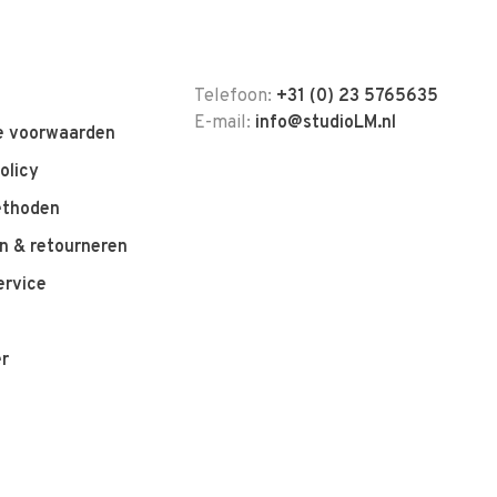
Telefoon:
+31 (0) 23 5765635
E-mail:
info@studioLM.nl
 voorwaarden
olicy
ethoden
n & retourneren
ervice
er