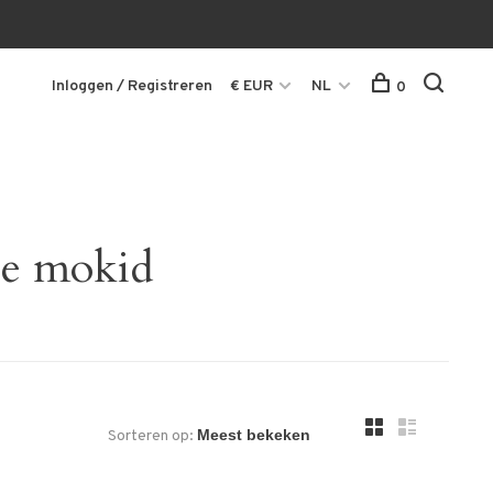
Inloggen / Registreren
€ EUR
NL
0
he mokid
Sorteren op: