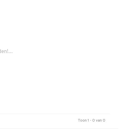
n!...
Toon 1 - 0 van 0