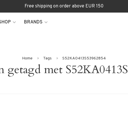
Free shipping on order above EUR 150
SHOP
BRANDS
Home
Tags
S52KA0413S53962854
n getagd met S52KA0413