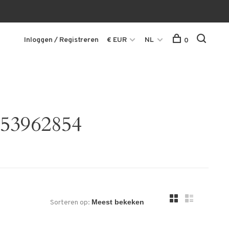
Inloggen / Registreren
€ EUR
NL
0
S53962854
Sorteren op: