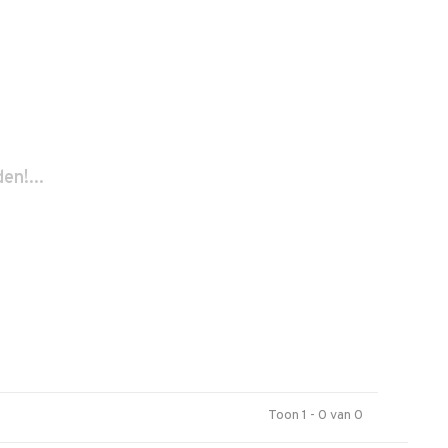
n!...
Toon 1 - 0 van 0