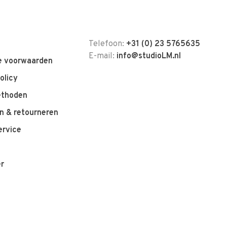
Telefoon:
+31 (0) 23 5765635
E-mail:
info@studioLM.nl
 voorwaarden
olicy
ethoden
n & retourneren
ervice
er